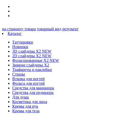
на страницу товара
товарный вид
результат
Каталог
Татуировки
Новинки
3D слайдеры X2 NEW
2D слайдеры X2 NEW
Фольгированные X2 NEW
Зимние слайдеры Х2
Трафареты и наклейки
Стразы
Втирка для ногтей
Фольга для ногтей
Средства для маникюра
Средства для педикюра
Для душа
Косметика для лица
Кремы для рук
Кремы для тела