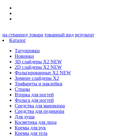
на страницу товара
товарный вид
результат
Каталог
Татуировки
Новинки
3D слайдеры X2 NEW
2D слайдеры X2 NEW
Фольгированные X2 NEW
Зимние слайдеры Х2
Трафареты и наклейки
Стразы
Втирка для ногтей
Фольга для ногтей
Средства для маникюра
Средства для педикюра
Для душа
Косметика для лица
Кремы для рук
Кремы для тела