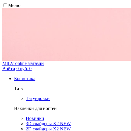
Меню
MILV
online магазин
Войти
0 руб.
0
Косметика
Тату
Татуировки
Наклейки для ногтей
Новинки
3D слайдеры X2 NEW
2D слайдеры X2 NEW