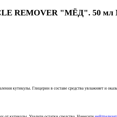
CLE REMOVER "МЁД". 50 мл 
даления кутикулы. Глицерин в составе средства увлажняет и ока
 от кутикулы. Удалите остатки средства. Нанесите
нейтрализат