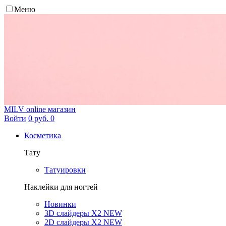
Меню
MILV
online магазин
Войти
0 руб.
0
Косметика
Тату
Татуировки
Наклейки для ногтей
Новинки
3D слайдеры X2 NEW
2D слайдеры X2 NEW