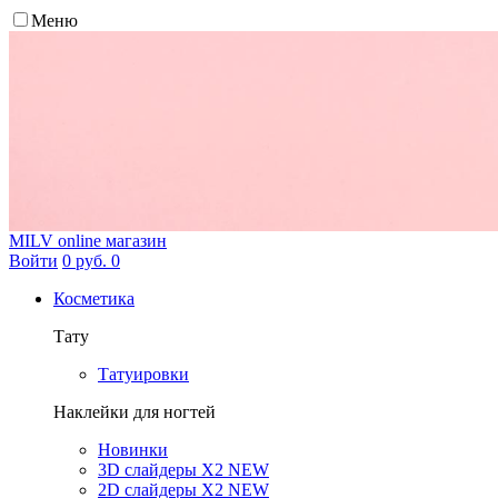
Меню
MILV
online магазин
Войти
0 руб.
0
Косметика
Тату
Татуировки
Наклейки для ногтей
Новинки
3D слайдеры X2 NEW
2D слайдеры X2 NEW