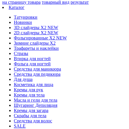
на страницу товара
товарный вид
результат
Каталог
Татуировки
Новинки
3D слайдеры X2 NEW
2D слайдеры X2 NEW
Фольгированные X2 NEW
Зимние слайдеры Х2
Трафареты и наклейки
Стразы
Втирка для ногтей
Фольга для ногтей
Средства для маникюра
Средства для педикюра
Для душа
Косметика для лица
Кремы для рук
Кремы для тела
Масла и гели для тела
Шугаринг Депиляция
Кремы для загара
Скрабы для тела
Средства для волос
SALE