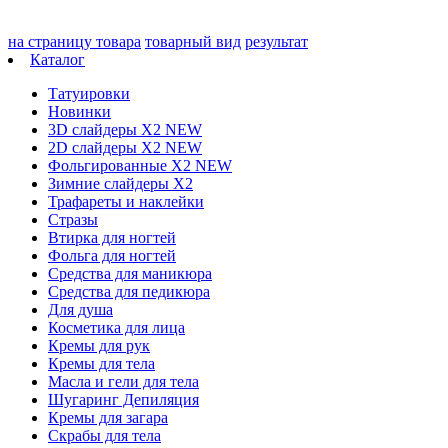
на страницу товара
товарный вид
результат
Каталог
Татуировки
Новинки
3D слайдеры X2 NEW
2D слайдеры X2 NEW
Фольгированные X2 NEW
Зимние слайдеры Х2
Трафареты и наклейки
Стразы
Втирка для ногтей
Фольга для ногтей
Средства для маникюра
Средства для педикюра
Для душа
Косметика для лица
Кремы для рук
Кремы для тела
Масла и гели для тела
Шугаринг Депиляция
Кремы для загара
Скрабы для тела