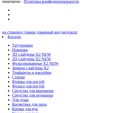
защищены ·
Политика конфиденциальности
на страницу товара
товарный вид
результат
Каталог
Татуировки
Новинки
3D слайдеры X2 NEW
2D слайдеры X2 NEW
Фольгированные X2 NEW
Зимние слайдеры Х2
Трафареты и наклейки
Стразы
Втирка для ногтей
Фольга для ногтей
Средства для маникюра
Средства для педикюра
Для душа
Косметика для лица
Кремы для рук