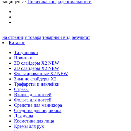
защищены ·
Политика конфиденциальности
на страницу товара
товарный вид
результат
Каталог
Татуировки
Новинки
3D слайдеры X2 NEW
2D слайдеры X2 NEW
Фольгированные X2 NEW
Зимние слайдеры Х2
Трафареты и наклейки
Стразы
Втирка для ногтей
Фольга для ногтей
Средства для маникюра
Средства для педикюра
Для душа
Косметика для лица
Кремы для рук