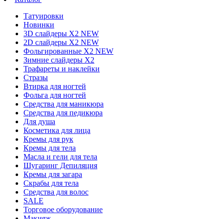
Татуировки
Новинки
3D слайдеры X2 NEW
2D слайдеры X2 NEW
Фольгированные X2 NEW
Зимние слайдеры Х2
Трафареты и наклейки
Стразы
Втирка для ногтей
Фольга для ногтей
Средства для маникюра
Средства для педикюра
Для душа
Косметика для лица
Кремы для рук
Кремы для тела
Масла и гели для тела
Шугаринг Депиляция
Кремы для загара
Скрабы для тела
Средства для волос
SALE
Торговое оборудование
Макияж