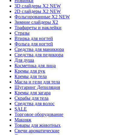
Новинки
3D слайдеры X2 NEW
2D слайдеры X2 NEW
Фольгированные X2 NEW
Зимние слайдеры Х2
Трафареты и наклейки
Стразы
Втирка для ногтей
Фольга для ногтей
Средства для маникюра
Средства для педикюра
Для душа
Косметика для лица
Кремы для рук
Кремы для тела
Масла и гели для тела
Шугаринг Депиляция
Кремы для загара
Скрабы для тела
Средства для волос
SALE
Торговое оборудование
Макияж
Товары для животных
Свечи ароматические