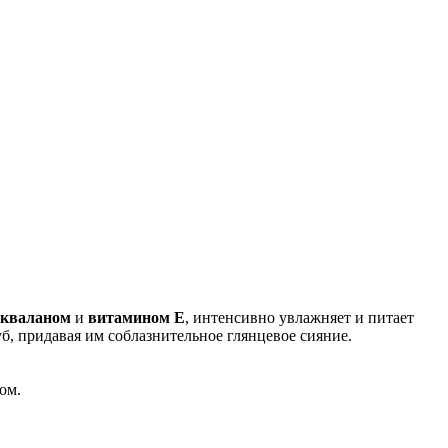
скваланом
и
витамином
E
, интенсивно увлажняет и питает
б, придавая им соблазнительное глянцевое сияние.
ом.