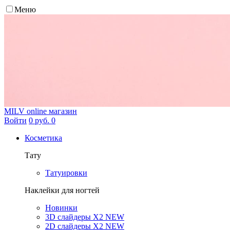
Меню
MILV
online магазин
Войти
0 руб.
0
Косметика
Тату
Татуировки
Наклейки для ногтей
Новинки
3D слайдеры X2 NEW
2D слайдеры X2 NEW