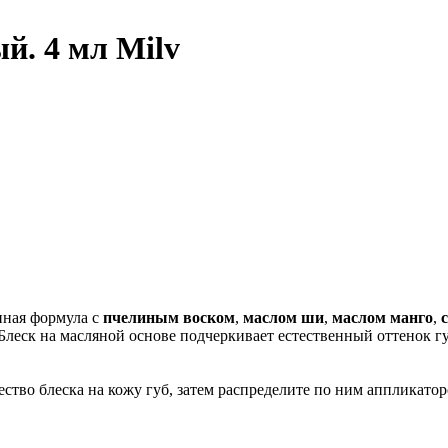
й. 4 мл Milv
енная формула с
пчелиным
воском
,
маслом
ши
,
маслом
манго
,
леск на масляной основе подчеркивает естественный оттенок гу
тво блеска на кожу губ, затем распределите по ним аппликатор