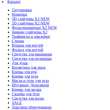
Каталог
Татуировки
Новинки
3D слайдеры X2 NEW
2D слайдеры X2 NEW
Фольгированные X2 NEW
Зимние слайдеры Х2
Трафареты и наклейки
Стразы
Втирка для ногтей
Фольга для ногтей
Средства для маникюра
Средства для педикюра
Для душа
Косметика для лица
Кремы для рук
Кремы для тела
Масла и гели для тела
Шугаринг Депиляция
Кремы для загара
Скрабы для тела
Средства для волос
SALE
Торговое оборудование