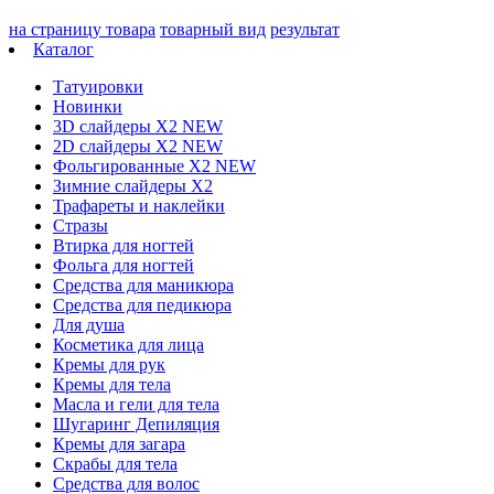
на страницу товара
товарный вид
результат
Каталог
Татуировки
Новинки
3D слайдеры X2 NEW
2D слайдеры X2 NEW
Фольгированные X2 NEW
Зимние слайдеры Х2
Трафареты и наклейки
Стразы
Втирка для ногтей
Фольга для ногтей
Средства для маникюра
Средства для педикюра
Для душа
Косметика для лица
Кремы для рук
Кремы для тела
Масла и гели для тела
Шугаринг Депиляция
Кремы для загара
Скрабы для тела
Средства для волос