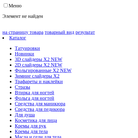
Меню
Элемент не найден
на страницу товара
товарный вид
результат
Каталог
Татуировки
Новинки
3D слайдеры X2 NEW
2D слайдеры X2 NEW
Фольгированные X2 NEW
Зимние слайдеры Х2
Трафареты и наклейки
Стразы
Втирка для ногтей
Фольга для ногтей
Средства для маникюра
Средства для педикюра
Для душа
Косметика для лица
Кремы для рук
Кремы для тела
Масла и гели для тела