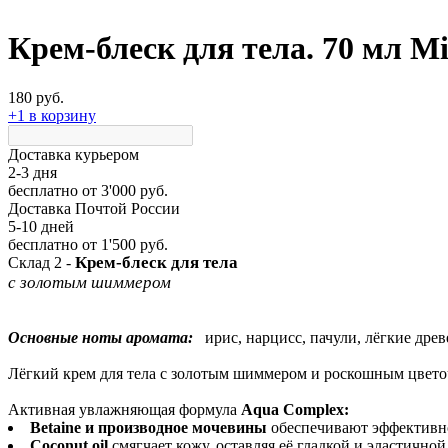
Крем-блеск для тела. 70 мл Mi
180 руб.
+1 в корзину
Доставка курьером
2-3 дня
бесплатно
от 3'000 руб.
Доставка Почтой России
5-10 дней
бесплатно
от 1'500 руб.
Крем-блеск для тела
Склад 2 -
с золотым шиммером
Основные ноты аромата:
ирис, нарцисс, пачули, лёгкие дре
Лёгкий крем для тела с золотым шиммером и роскошным цвето
Активная увлажняющая формула
Aqua Complex:
Betaine и производное мочевины
обеспечивают эффективно
Сoconut oil
смягчает кожу, оставляя её гладкой и эластичной