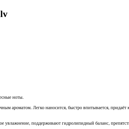
lv
весные ноты.
чным ароматом. Легко наносится, быстро впитывается, придаёт
е увлажнение, поддерживают гидролипидный баланс, препятст
.