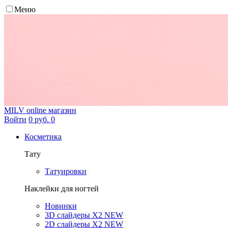
Меню
MILV
online магазин
Войти
0 руб.
0
Косметика
Тату
Татуировки
Наклейки для ногтей
Новинки
3D слайдеры X2 NEW
2D слайдеры X2 NEW