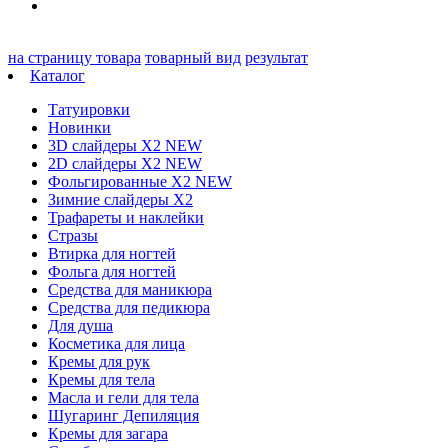
на страницу товара
товарный вид
результат
Каталог
Татуировки
Новинки
3D слайдеры X2 NEW
2D слайдеры X2 NEW
Фольгированные X2 NEW
Зимние слайдеры Х2
Трафареты и наклейки
Стразы
Втирка для ногтей
Фольга для ногтей
Средства для маникюра
Средства для педикюра
Для душа
Косметика для лица
Кремы для рук
Кремы для тела
Масла и гели для тела
Шугаринг Депиляция
Кремы для загара