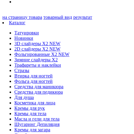
на страницу товара
товарный вид
результат
Каталог
Татуировки
Новинки
3D слайдеры X2 NEW
2D слайдеры X2 NEW
Фольгированные X2 NEW
Зимние слайдеры Х2
Трафареты и наклейки
Стразы
Втирка для ногтей
Фольга для ногтей
Средства для маникюра
Средства для педикюра
Для душа
Косметика для лица
Кремы для рук
Кремы для тела
Масла и гели для тела
Шугаринг Депиляция
Кремы для загара