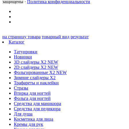
защищены ·
Политика конфиденциальности
на страницу товара
товарный вид
результат
Каталог
Татуировки
Новинки
3D слайдеры X2 NEW
2D слайдеры X2 NEW
Фольгированные X2 NEW
Зимние слайдеры Х2
Трафареты и наклейки
Стразы
Втирка для ногтей
Фольга для ногтей
Средства для маникюра
Средства для педикюра
Для душа
Косметика для лица
Кремы для рук