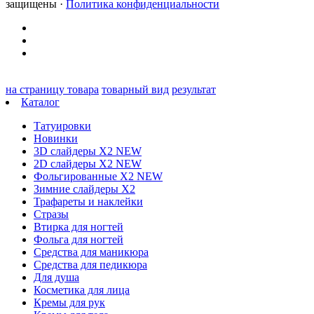
защищены ·
Политика конфиденциальности
на страницу товара
товарный вид
результат
Каталог
Татуировки
Новинки
3D слайдеры X2 NEW
2D слайдеры X2 NEW
Фольгированные X2 NEW
Зимние слайдеры Х2
Трафареты и наклейки
Стразы
Втирка для ногтей
Фольга для ногтей
Средства для маникюра
Средства для педикюра
Для душа
Косметика для лица
Кремы для рук