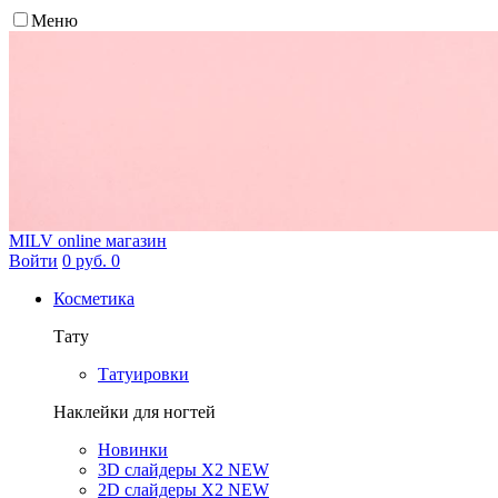
Меню
MILV
online магазин
Войти
0 руб.
0
Косметика
Тату
Татуировки
Наклейки для ногтей
Новинки
3D слайдеры X2 NEW
2D слайдеры X2 NEW