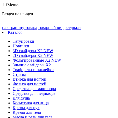
Меню
Раздел не найден.
на страницу товара
товарный вид
результат
Каталог
Татуировки
Новинки
3D слайдеры X2 NEW
2D слайдеры X2 NEW
Фольгированные X2 NEW
Зимние слайдеры Х2
Трафареты и наклейки
Стразы
Втирка для ногтей
Фольга для ногтей
Средства для маникюра
Средства для педикюра
Для душа
Косметика для лица
Кремы для рук
Кремы для тела
Масла и гели для тела