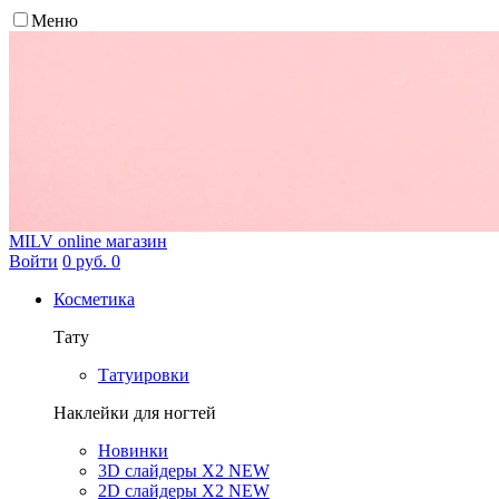
Меню
MILV
online магазин
Войти
0 руб.
0
Косметика
Тату
Татуировки
Наклейки для ногтей
Новинки
3D слайдеры X2 NEW
2D слайдеры X2 NEW