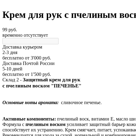
Крем для рук с пчелиным во
99 руб.
временно отсутствует
Доставка курьером
2-3 дня
бесплатно
от 3'000 руб.
Доставка Почтой России
5-10 дней
бесплатно
от 1'500 руб.
Защитный крем для рук
Склад 2 -
с пчелиным воском
"ПЕЧЕНЬЕ"
Основные ноты аромата:
сливочное печенье.
Активные компоненты:
пчелиный воск, витамин Е, масло ши
Формула с
пчелиным воском
усиливает защитный барьер кожи
способствует их устранению. Крем смягчает, питает, успокаива
Рекомендуется для ухода за сухой, нормальной и комбинирован