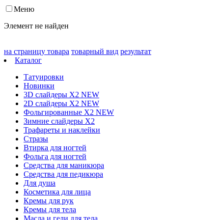
Меню
Элемент не найден
на страницу товара
товарный вид
результат
Каталог
Татуировки
Новинки
3D слайдеры X2 NEW
2D слайдеры X2 NEW
Фольгированные X2 NEW
Зимние слайдеры Х2
Трафареты и наклейки
Стразы
Втирка для ногтей
Фольга для ногтей
Средства для маникюра
Средства для педикюра
Для душа
Косметика для лица
Кремы для рук
Кремы для тела
Масла и гели для тела