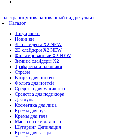
на страницу товара
товарный вид
результат
Каталог
Татуировки
Новинки
3D слайдеры X2 NEW
2D слайдеры X2 NEW
Фольгированные X2 NEW
Зимние слайдеры Х2
Трафареты и наклейки
Стразы
Втирка для ногтей
Фольга для ногтей
Средства для маникюра
Средства для педикюра
Для душа
Косметика для лица
Кремы для рук
Кремы для тела
Масла и гели для тела
Шугаринг Депиляция
Кремы для загара