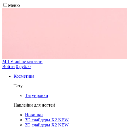
Меню
MILV
online магазин
Войти
0 руб.
0
Косметика
Тату
Татуировки
Наклейки для ногтей
Новинки
3D слайдеры X2 NEW
2D слайдеры X2 NEW