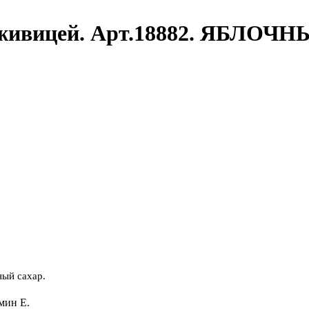
 живицей. Арт.18882. ЯБЛОЧН
ный сахар.
мин Е.