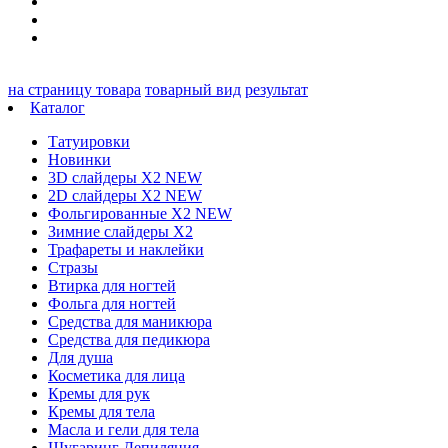
на страницу товара
товарный вид
результат
Каталог
Татуировки
Новинки
3D слайдеры X2 NEW
2D слайдеры X2 NEW
Фольгированные X2 NEW
Зимние слайдеры Х2
Трафареты и наклейки
Стразы
Втирка для ногтей
Фольга для ногтей
Средства для маникюра
Средства для педикюра
Для душа
Косметика для лица
Кремы для рук
Кремы для тела
Масла и гели для тела
Шугаринг Депиляция