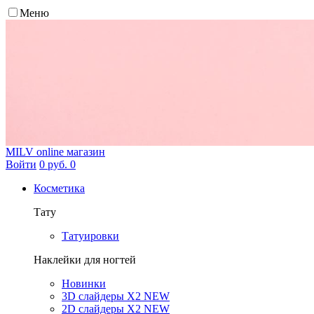
Меню
MILV
online магазин
Войти
0 руб.
0
Косметика
Тату
Татуировки
Наклейки для ногтей
Новинки
3D слайдеры X2 NEW
2D слайдеры X2 NEW