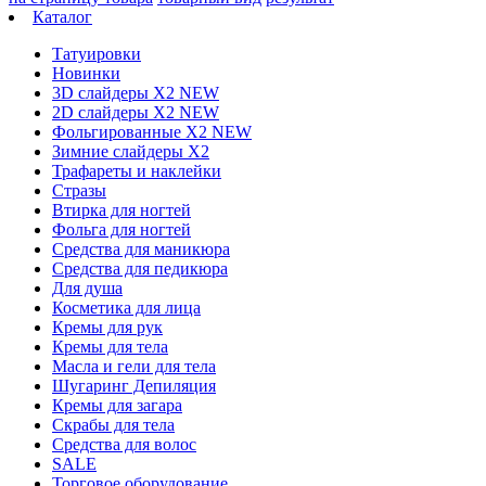
Каталог
Татуировки
Новинки
3D слайдеры X2 NEW
2D слайдеры X2 NEW
Фольгированные X2 NEW
Зимние слайдеры Х2
Трафареты и наклейки
Стразы
Втирка для ногтей
Фольга для ногтей
Средства для маникюра
Средства для педикюра
Для душа
Косметика для лица
Кремы для рук
Кремы для тела
Масла и гели для тела
Шугаринг Депиляция
Кремы для загара
Скрабы для тела
Средства для волос
SALE
Торговое оборудование