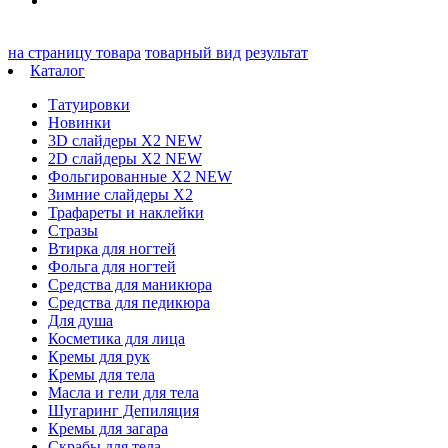
на страницу товара
товарный вид
результат
Каталог
Татуировки
Новинки
3D слайдеры X2 NEW
2D слайдеры X2 NEW
Фольгированные X2 NEW
Зимние слайдеры Х2
Трафареты и наклейки
Стразы
Втирка для ногтей
Фольга для ногтей
Средства для маникюра
Средства для педикюра
Для душа
Косметика для лица
Кремы для рук
Кремы для тела
Масла и гели для тела
Шугаринг Депиляция
Кремы для загара
Скрабы для тела