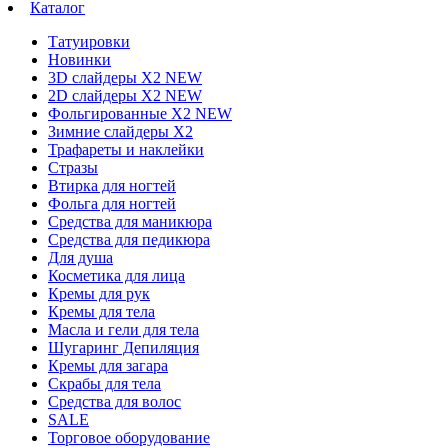
Каталог
Татуировки
Новинки
3D слайдеры X2 NEW
2D слайдеры X2 NEW
Фольгированные X2 NEW
Зимние слайдеры Х2
Трафареты и наклейки
Стразы
Втирка для ногтей
Фольга для ногтей
Средства для маникюра
Средства для педикюра
Для душа
Косметика для лица
Кремы для рук
Кремы для тела
Масла и гели для тела
Шугаринг Депиляция
Кремы для загара
Скрабы для тела
Средства для волос
SALE
Торговое оборудование